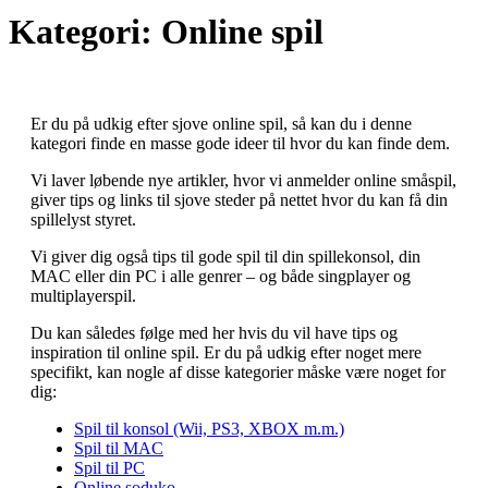
Kategori:
Online spil
Er du på udkig efter sjove online spil, så kan du i denne
kategori finde en masse gode ideer til hvor du kan finde dem.
Vi laver løbende nye artikler, hvor vi anmelder online småspil,
giver tips og links til sjove steder på nettet hvor du kan få din
spillelyst styret.
Vi giver dig også tips til gode spil til din spillekonsol, din
MAC eller din PC i alle genrer – og både singplayer og
multiplayerspil.
Du kan således følge med her hvis du vil have tips og
inspiration til online spil. Er du på udkig efter noget mere
specifikt, kan nogle af disse kategorier måske være noget for
dig:
Spil til konsol (Wii, PS3, XBOX m.m.)
Spil til MAC
Spil til PC
Online soduko