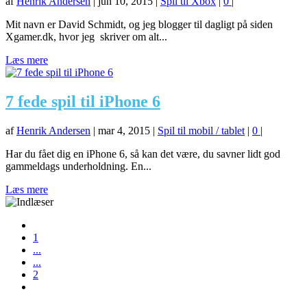
af
Henrik Andersen
|
jun 10, 2015
|
Spil til Xbox
|
0
|
Mit navn er David Schmidt, og jeg blogger til dagligt på siden
Xgamer.dk, hvor jeg skriver om alt...
Læs mere
7 fede spil til iPhone 6
af
Henrik Andersen
|
mar 4, 2015
|
Spil til mobil / tablet
|
0
|
Har du fået dig en iPhone 6, så kan det være, du savner lidt god
gammeldags underholdning. En...
Læs mere
1
...
...
2