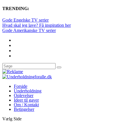
TRENDING:
Gode Engelske TV serier
Hvad skal jeg lave? Få inspiration her
Gode Amerikanske TV serier
Forside
Underholdning
Oplevelser
Ideer til gaver
Om / Kontakt
Betingelser
Vælg Side