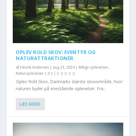
OPLEV ROLD SKOV: EVENTYR OG
NATURATTRAKTIONER
af
Henrik Andersen
|
aug 23, 2024
|
Billige oplevelser
,
Naturoplevelser
|
0
|
Oplev Rold Skov, Danmarks største skovområde, hvor
naturen byder på enestående oplevelser. Fra...
LÆS MERE