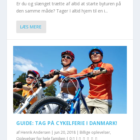
Er du og slænget trætte af altid at starte byturen på
den samme måde? Tager I altid hjem til en i...
LÆS MERE
GUIDE: TAG PÅ CYKELFERIE I DANMARK!
af
Henrik Andersen
|
jun 20, 2018
|
Billige oplevelser
,
Oplevelser for hele familien
|
0
|