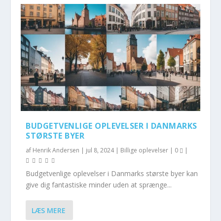
BUDGETVENLIGE OPLEVELSER I DANMARKS
STØRSTE BYER
af
Henrik Andersen
|
jul 8, 2024
|
Billige oplevelser
|
0
|
Budgetvenlige oplevelser i Danmarks største byer kan
give dig fantastiske minder uden at sprænge...
LÆS MERE