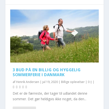
3 BUD PÅ EN BILLIG OG HYGGELIG
SOMMERFERIE I DANMARK
af
Henrik Andersen
|
jul 19, 2020
|
Billige oplevelser
|
0
|
Det er de færreste, der tager til udlandet denne
sommer. Det gør heldigvis ikke noget, da den...