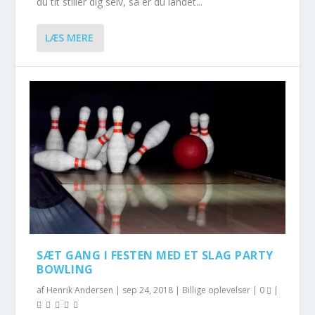
du tit stiller dig selv, så er du landet...
LÆS MERE
SÆT GANG I FESTEN MED ET SLAG PARTY
BOWLING
af
Henrik Andersen
|
sep 24, 2018
|
Billige oplevelser
|
0
|