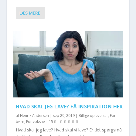
LÆS MERE
HVAD SKAL JEG LAVE? FÅ INSPIRATION HER
af
Henrik Andersen
|
sep 29, 2019
|
Billige oplevelser
,
For
børn
,
For voksne
|
15
|
Hvad skal jeg lave? Hvad skal vi lave? Er det spørgsmål