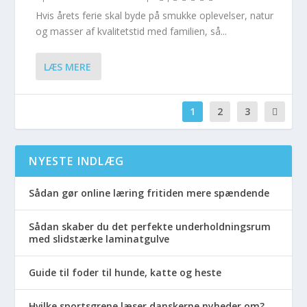
Hvis årets ferie skal byde på smukke oplevelser, natur
og masser af kvalitetstid med familien, så...
LÆS MERE
1
2
3
NYESTE INDLÆG
Sådan gør online læring fritiden mere spændende
Sådan skaber du det perfekte underholdningsrum
med slidstærke laminatgulve
Guide til foder til hunde, katte og heste
Hvilke sportsgrene læser danskerne nyheder om?