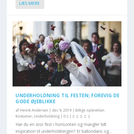
LÆS MERE
UNDERHOLDNING TIL FESTEN; FOREVIG DE
GODE ØJEBLIKKE
af
Henrik Andersen
|
dec 9, 2019
|
Billige oplevelser
,
Kostumer
,
Underholdning
|
0
|
Har du en stor fest i horisonten og mangler lidt
inspiration til underholdningen? Er ballondans og...