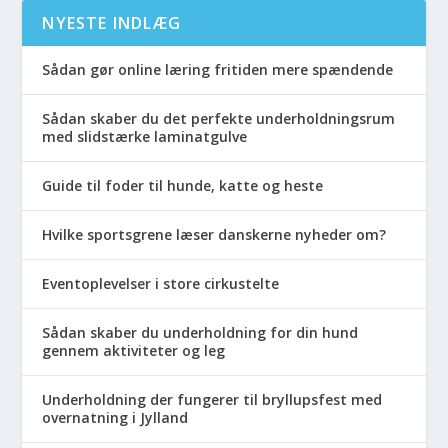
NYESTE INDLÆG
Sådan gør online læring fritiden mere spændende
Sådan skaber du det perfekte underholdningsrum
med slidstærke laminatgulve
Guide til foder til hunde, katte og heste
Hvilke sportsgrene læser danskerne nyheder om?
Eventoplevelser i store cirkustelte
Sådan skaber du underholdning for din hund
gennem aktiviteter og leg
Underholdning der fungerer til bryllupsfest med
overnatning i Jylland