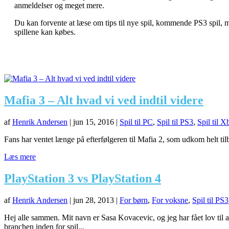
anmeldelser og meget mere.
Du kan forvente at læse om tips til nye spil, kommende PS3 spil, mult
spillene kan købes.
Mafia 3 – Alt hvad vi ved indtil videre
af
Henrik Andersen
|
jun 15, 2016
|
Spil til PC
,
Spil til PS3
,
Spil til 
Fans har ventet længe på efterfølgeren til Mafia 2, som udkom helt til
Læs mere
PlayStation 3 vs PlayStation 4
af
Henrik Andersen
|
jun 28, 2013
|
For børn
,
For voksne
,
Spil til PS3
Hej alle sammen. Mit navn er Sasa Kovacevic, og jeg har fået lov til a
branchen inden for spil...