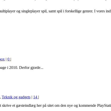
iplayer og singleplayer spil, samt spil i forskellige genrer. I vores indl
Xbox
|
0
|
bage i 2010. Derfor gjorde...
,
Teknik og gadgets
|
14
|
t skrive et gæsteindlæg her på sitet om den nye og kommende PlayStation