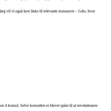
æg vil vi også lave links til relevante ressourcer – f.eks. hvor
 4 konsol. Selve konsollen er blevet spået til at revolutionere