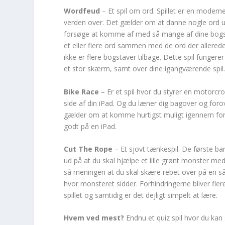
Wordfeud
– Et spil om ord. Spillet er en moderne
verden over. Det gælder om at danne nogle ord ud 
forsøge at komme af med så mange af dine bogsta
et eller flere ord sammen med de ord der allerede 
ikke er flere bogstaver tilbage. Dette spil fungere
et stor skærm, samt over dine igangværende spil
Bike Race
– Er et spil hvor du styrer en motorcr
side af din iPad. Og du læner dig bagover og forove
gælder om at komme hurtigst muligt igennem forske
godt på en iPad.
Cut The Rope
– Et sjovt tænkespil. De første bane
ud på at du skal hjælpe et lille grønt monster med 
så meningen at du skal skære rebet over på en såd
hvor monsteret sidder. Forhindringerne bliver flere
spillet og samtidig er det dejligt simpelt at lære.
Hvem ved mest?
Endnu et quiz spil hvor du kan 