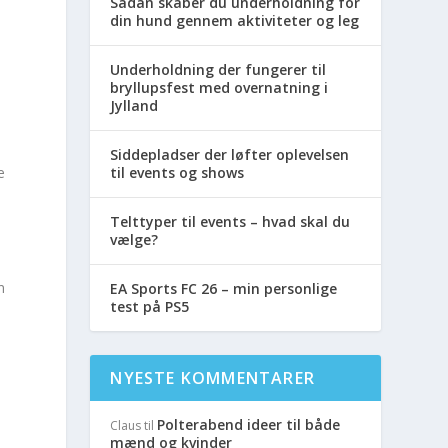
Sådan skaber du underholdning for
din hund gennem aktiviteter og leg
Underholdning der fungerer til
bryllupsfest med overnatning i
Jylland
Siddepladser der løfter oplevelsen
til events og shows
e
Telttyper til events – hvad skal du
vælge?
n
EA Sports FC 26 – min personlige
test på PS5
NYESTE KOMMENTARER
Polterabend ideer til både
Claus
til
mænd og kvinder