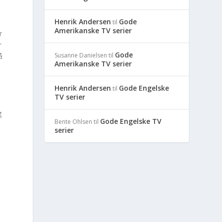
Henrik Andersen
Gode
til
Amerikanske TV serier
r
r
Gode
Susanne Danielsen
til
å
Amerikanske TV serier
Henrik Andersen
Gode Engelske
til
TV serier
g
Gode Engelske TV
Bente Ohlsen
til
serier