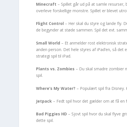
Minecraft
– Spillet går ud på at samle resurser,
overleve forskellige monstre. Spillet er blevet utro
Flight Control
– Her skal du styre og lande fly. Du
de begynder at støde sammen. Spil det evt. sam
Small World
– Et anmelder rost elektronisk strate
anden person. Det hele styres af iPad’en, så det 
strategi spil til iPad.
Plants vs. Zombies
– Du skal smadre zombier me
spil.
Where’s My Water?
– Populært spil fra Disney. 
Jetpack
– Fedt spil hvor det gælder om at få en 
Bad Piggies HD
– Sjovt spil hvor du skal flyve g
dette spil.