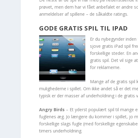
prøvet, men dem har vi fået anbefalet er andre s
anmeldelser af spillene – de såkaldte ratings.
GODE GRATIS SPIL TIL IPAD
Er du nybegynder inden f
sjove gratis iPad spil fr
forskellige steder. En an
gratis spil. Det vil sige 
for reklamerne.
Mange af de gratis spil
mulighederne i spillet. Om ikke andet så er det mer
typisk er der masser af underholdning i de gratis
Angry Birds
– Et yderst populært spil til mange e
fuglenes æg. Jo længere du kommer i spillet, jo me
forskellige slags fugle (med forskellige egenska
timers underholdning.