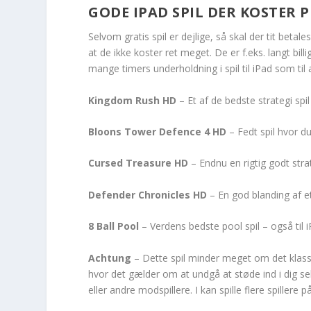
GODE IPAD SPIL DER KOSTER 
Selvom gratis spil er dejlige, så skal der tit betale
at de ikke koster ret meget. De er f.eks. langt bill
mange timers underholdning i spil til iPad som til
Kingdom Rush HD
– Et af de bedste strategi spil
Bloons Tower Defence 4 HD
– Fedt spil hvor du
Cursed Treasure HD
– Endnu en rigtig godt strat
Defender Chronicles HD
– En god blanding af et
8 Ball Pool
– Verdens bedste pool spil – også til 
Achtung
– Dette spil minder meget om det klassis
hvor det gælder om at undgå at støde ind i dig se
eller andre modspillere. I kan spille flere spille