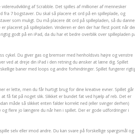
 videreudvikling af Scrabble. Det spilles af millioner af mennesker
fra 7 bogstaver. Du skal så placere et ord på en spilleplade, og
ver som muligt. Du må placere dit ord på spillepladen, så du danne
er placeret på spillepladen. Vinderen er den der har flest point når de
r rigtig godt på en iPad, da du har et bedre overblik over spillepladen p
.
oss cykel. Du giver gas og bremser med henholdsvis højre og venstre
r ved at dreje din iPad i den retning du ønsker at læne dig. Spillet
llige baner med loops og andre forhindringer. Spillet fungerer rigti
r er lette, men du får hurtigt brug for dine kreative evner. Spillet går
at få fat på noget slik. Slikket er bundet fat ved hjælp af reb. Det er
an måde så slikket enten falder korrekt ned (eller svinger derhen)
 og flere jo længere du når hen i spillet. Der er gode udfordringer i
spille selv eller imod andre. Du kan svare på forskellige spørgsmål og