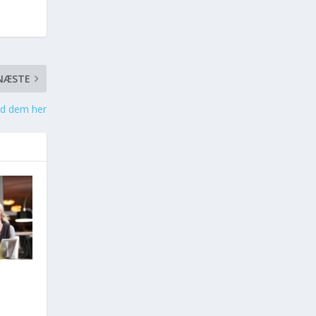
NÆSTE
ind dem her
?