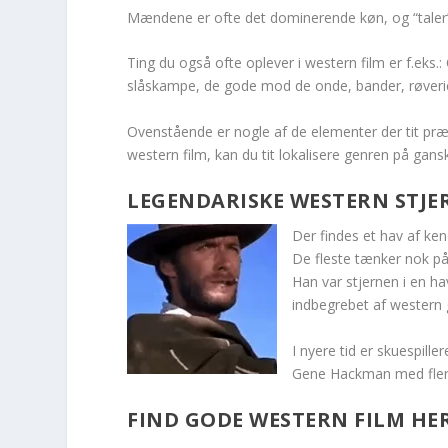
Mændene er ofte det dominerende køn, og “taler” 
Ting du også ofte oplever i western film er f.eks.:
slåskampe, de gode mod de onde, bander, røver
Ovenstående er nogle af de elementer der tit præ
western film, kan du tit lokalisere genren på gans
LEGENDARISKE WESTERN STJE
Der findes et hav af kend
De fleste tænker nok på
Han var stjernen i en h
indbegrebet af western 
I nyere tid er skuespil
Gene Hackman med fler
FIND GODE WESTERN FILM HE