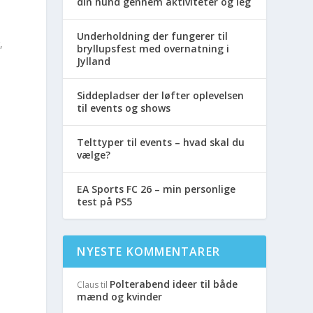
din hund gennem aktiviteter og leg
Underholdning der fungerer til
,
bryllupsfest med overnatning i
Jylland
Siddepladser der løfter oplevelsen
til events og shows
Telttyper til events – hvad skal du
vælge?
EA Sports FC 26 – min personlige
test på PS5
NYESTE KOMMENTARER
Polterabend ideer til både
Claus
til
mænd og kvinder