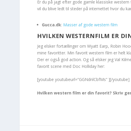
Er du på jagt efter gode gamle klassiske western 
vil du blive ledt til steder på internettet hvor du 
Gucca.dk
:
Masser af gode western film
HVILKEN WESTERNFILM ER DI
Jeg elsker fortællinger om Wyatt Earp, Robin Hood 
mine favoritter. Min favorit western film er hel
Der er også god action. Og så elsker jeg Val Kilme
favorit scene med Doc Holliday her:
[youtube youtubeurl=”GGNdnlCbfMs” ][/youtube]
Hvilken western film er din favorit? Skriv 