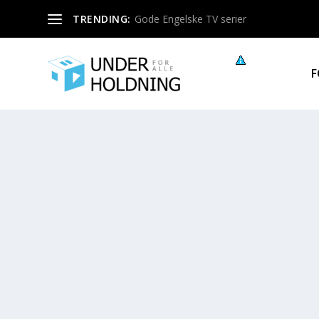
TRENDING:
Gode Engelske TV serier
F