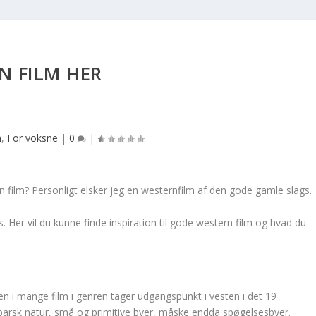
N FILM HER
m
,
For voksne
|
0
|
film? Personligt elsker jeg en westernfilm af den gode gamle slags.
 Her vil du kunne finde inspiration til gode western film og hvad du
ien i mange film i genren tager udgangspunkt i vesten i det 19
r barsk natur, små og primitive byer, måske endda spøgelsesbyer.