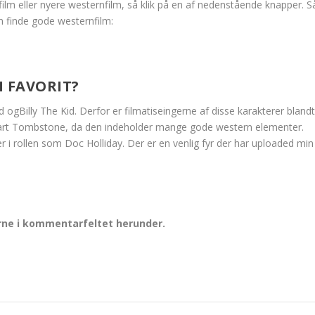
film eller nyere westernfilm, så klik på en af nedenstående knapper. S
kan finde gode westernfilm:
N FAVORIT?
ogBilly The Kid. Derfor er filmatiseingerne af disse karakterer bland
t klart Tombstone, da den indeholder mange gode western elementer.
r i rollen som Doc Holliday. Der er en venlig fyr der har uploaded min
gerne i kommentarfeltet herunder.