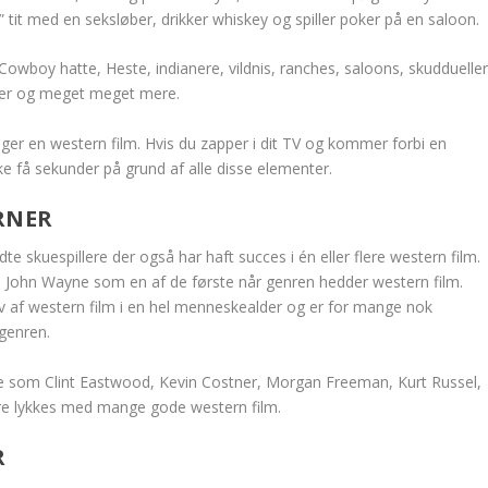
tit med en seksløber, drikker whiskey og spiller poker på en saloon.
 Cowboy hatte, Heste, indianere, vildnis, ranches, saloons, skuddueller
ier og meget meget mere.
ger en western film. Hvis du zapper i dit TV og kommer forbi en
ke få sekunder på grund af alle disse elementer.
RNER
te skuespillere der også har haft succes i én eller flere western film.
 John Wayne som en af de første når genren hedder western film.
av af western film i en hel menneskealder og er for mange nok
genren.
lere som Clint Eastwood, Kevin Costner, Morgan Freeman, Kurt Russel,
e lykkes med mange gode western film.
R