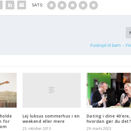
SATS:
Puslespil til børn – F
Lej luksus sommerhus i en
holde
Dating i dine 40’ere,
weekend eller mere
n for
hvordan gør du det
 om
23. oktober 2013
29. marts 2023