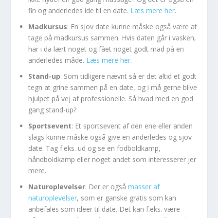
fin og anderledes ide til en date.
Læs mere her
.
Madkursus
: En sjov date kunne måske også være at
tage på madkursus sammen. Hvis daten går i vasken,
har i da lært noget og fået noget godt mad på en
anderledes måde.
Læs mere her
.
Stand-up
: Som tidligere nævnt så er det altid et godt
tegn at grine sammen på en date, og i må gerne blive
hjulpet på vej af professionelle. Så hvad med en god
gang stand-up?
Sportsevent
: Et sportsevent af den ene eller anden
slags kunne måske også give en anderledes og sjov
date. Tag f.eks. ud og se en fodboldkamp,
håndboldkamp eller noget andet som interesserer jer
mere.
Naturoplevelser
: Der er også
masser af
naturoplevelser
, som er ganske gratis som kan
anbefales som ideer til date. Det kan f.eks. være