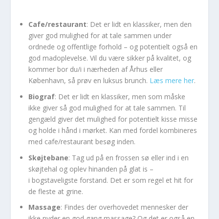
Cafe/restaurant
: Det er lidt en klassiker, men den
giver god mulighed for at tale sammen under
ordnede og offentlige forhold – og potentielt også en
god madoplevelse. Vil du være sikker på kvalitet, og
kommer bor du/i i nærheden af Århus eller
København, så prøv en luksus brunch.
Læs mere her
.
Biograf
: Det er lidt en klassiker, men som måske
ikke giver så god mulighed for at tale sammen. Til
gengæld giver det mulighed for potentielt kisse misse
og holde i hånd i mørket. Kan med fordel kombineres
med cafe/restaurant besøg inden.
Skøjtebane
: Tag ud på en frossen sø eller ind i en
skøjtehal og oplev hinanden på glat is –
i bogstaveligste forstand. Det er som regel et hit for
de fleste at grine.
Massage
: Findes der overhovedet mennesker der
ikke nyder en god gang massage? Og det er også en