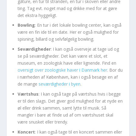
gåture, en tur til stranden, en tur i skoven eller andre
ting. Tag evt. noget mad og drikke med for at gøre
det ekstra hyggeligt.
Bowling
: En tur i det lokale bowling center, kan også
være en fin ide til en date. Her er også mulighed for
spisning, billard og selvfølgelig bowling.
Seværdigheder
: I kan også overveje at tage ud og
se på seværdigheder. Det kan være et slot, et
museum, en zoologisk have eller lignende. Find en
oversigt over zoologiske haver i Danmark her
. Bor du
i nærheden af København, kan i også besøge en af
de mange
seværdigheder i byen
.
Værtshus
: I kan også tage på værtshus hvis i begge
er til den slags. Det giver god mulighed for at nyde en
øl eller drink sammen, samt lytte til musik. Så
mangler i bare at finde ud af om værtshuset skal
være snusket eller trendy.
Koncert
: I kan også tage til en koncert sammen eller