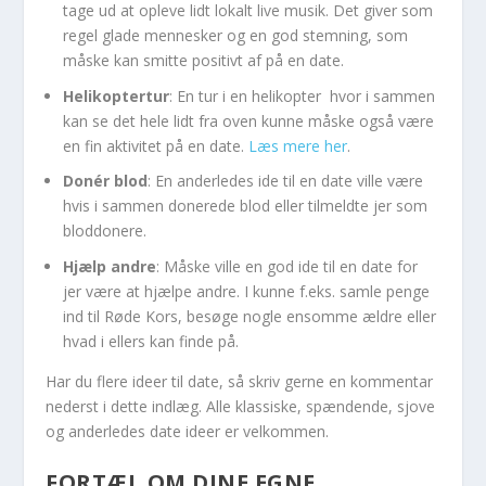
tage ud at opleve lidt lokalt live musik. Det giver som
regel glade mennesker og en god stemning, som
måske kan smitte positivt af på en date.
Helikoptertur
: En tur i en helikopter hvor i sammen
kan se det hele lidt fra oven kunne måske også være
en fin aktivitet på en date.
Læs mere her
.
Donér blod
: En anderledes ide til en date ville være
hvis i sammen donerede blod eller tilmeldte jer som
bloddonere.
Hjælp andre
: Måske ville en god ide til en date for
jer være at hjælpe andre. I kunne f.eks. samle penge
ind til Røde Kors, besøge nogle ensomme ældre eller
hvad i ellers kan finde på.
Har du flere ideer til date, så skriv gerne en kommentar
nederst i dette indlæg. Alle klassiske, spændende, sjove
og anderledes date ideer er velkommen.
FORTÆL OM DINE EGNE