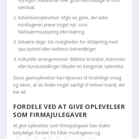
fejringen. Madkurser eller gourmetmiddage er ofte
værdsat.
Adventureoplevelser: Afgiv en gave, der lader
modtageren prøve noget nyt, som
faldskærmsudspring eller klatring.
Velvære-dage: Giv muligheden for afslapning med
spa-ophold eller wellness-behandlinger.
Kulturelle arrangementer: Billetter til teater, koncerter
eller kunstudstillinger tilbyder en berigende oplevelse.
Disse gaveoplevelser kan tilpasses til forskellige smag
og sikrer, at du finder noget særligt til enhver mand, der
har alt.
FORDELE VED AT GIVE OPLEVELSER
SOM FIRMAJULEGAVER
At give oplevelser som firmajulegaver kan skabe
betydelige fordele for både modtageren og