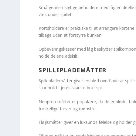
Små gennemsigtige beholdere med låg er ideelle t
væk under spillet.
Kortsholdere er praktiske til at arrangere kortene
tilbage uden at forstyrre bunken.
Opbevaringskasser med låg beskytter spilkompone
holde delene adskilt.
SPILLEPLADEMÅTTER
Spilleplademåtter giver en blød overflade at spill
stor nok til jeres største brætspil.
Neopren-måtter er populære, da de er bløde, hol
forskellige farver og mønstre.
Fløjlsmåtter giver en luksuriøs følelse og holder
Silikone-måtter er vandafvisende og nemme at tørre 