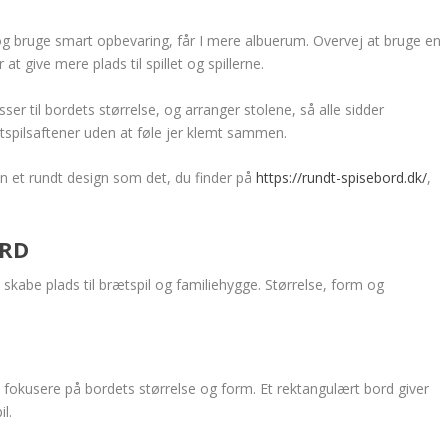
g bruge smart opbevaring, får I mere albuerum. Overvej at bruge en
at give mere plads til spillet og spillerne.
sser til bordets størrelse, og arranger stolene, så alle sidder
tspilsaftener uden at føle jer klemt sammen.
kan et rundt design som det, du finder på
https://rundt-spisebord.dk/
,
ORD
 skabe plads til brætspil og familiehygge. Størrelse, form og
u fokusere på bordets størrelse og form. Et rektangulært bord giver
l.