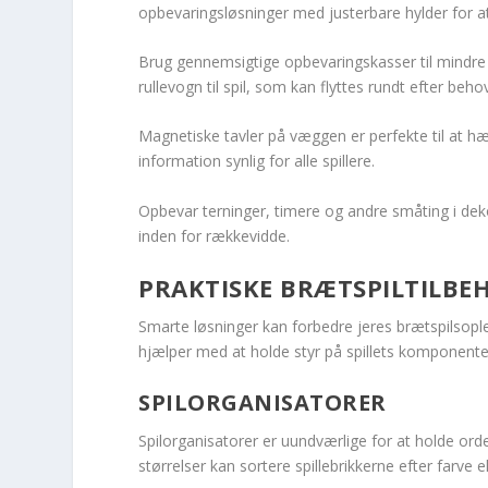
opbevaringsløsninger med justerbare hylder for at t
Brug gennemsigtige opbevaringskasser til mindre s
rullevogn til spil, som kan flyttes rundt efter beho
Magnetiske tavler på væggen er perfekte til at hæn
information synlig for alle spillere.
Opbevar terninger, timere og andre småting i dekor
inden for rækkevidde.
PRAKTISKE BRÆTSPILTILBE
Smarte løsninger kan forbedre jeres brætspilsopl
hjælper med at holde styr på spillets komponente
SPILORGANISATORER
Spilorganisatorer er uundværlige for at holde orde
størrelser kan sortere spillebrikkerne efter farve el