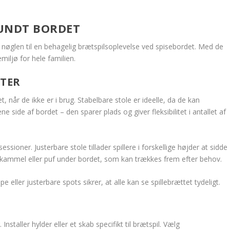
RUNDT BORDET
r nøglen til en behagelig brætspilsoplevelse ved spisebordet. Med de
miljø for hele familien.
TER
 når de ikke er i brug. Stabelbare stole er ideelle, da de kan
ide af bordet – den sparer plads og giver fleksibilitet i antallet af
ioner. Justerbare stole tillader spillere i forskellige højder at sidde
e skammel eller puf under bordet, som kan trækkes frem efter behov.
eller justerbare spots sikrer, at alle kan se spillebrættet tydeligt.
staller hylder eller et skab specifikt til brætspil. Vælg