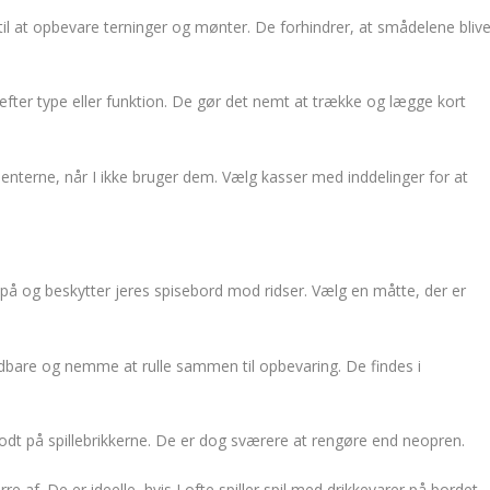
il at opbevare terninger og mønter. De forhindrer, at smådelene blive
 efter type eller funktion. De gør det nemt at trække og lægge kort
nterne, når I ikke bruger dem. Vælg kasser med inddelinger for at
e på og beskytter jeres spisebord mod ridser. Vælg en måtte, der er
dbare og nemme at rulle sammen til opbevaring. De findes i
 godt på spillebrikkerne. De er dog sværere at rengøre end neopren.
af. De er ideelle, hvis I ofte spiller spil med drikkevarer på bordet.