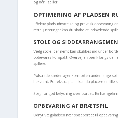
og når I spiller.
OPTIMERING AF PLADSEN 
Effektiv pladsudnyttelse og praktisk opbevaring e
rette justeringer kan du skabe et indbydende spille
STOLE OG SIDDEARRANGEMEN
Vælg stole, der nemt kan skubbes ind under bordet,
opbevares kompakt. Overvej en bænk langs den ene s
spillere.
Polstrede sæder øger komforten under lange spilsess
bekvemt. For ekstra plads kan du placere en lill
Sørg for god belysning over bordet. En hængelampe 
OPBEVARING AF BRÆTSPIL
Udnyt vægpladsen nær spisebordet til opbevaring. In