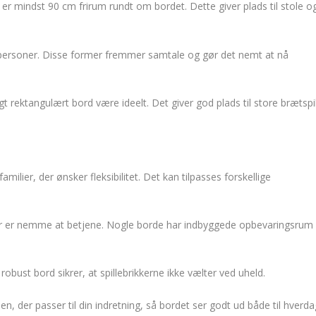
 er mindst 90 cm frirum rundt om bordet. Dette giver plads til stole o
 få personer. Disse former fremmer samtale og gør det nemt at nå
gt rektangulært bord være ideelt. Det giver god plads til store brætspi
milier, der ønsker fleksibilitet. Det kan tilpasses forskellige
r er nemme at betjene. Nogle borde har indbyggede opbevaringsrum
 robust bord sikrer, at spillebrikkerne ikke vælter ved uheld.
en, der passer til din indretning, så bordet ser godt ud både til hverda