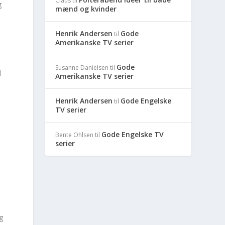
Claus
til
g
mænd og kvinder
Henrik Andersen
Gode
til
Amerikanske TV serier
Gode
Susanne Danielsen
til
l
Amerikanske TV serier
Henrik Andersen
Gode Engelske
til
TV serier
Gode Engelske TV
Bente Ohlsen
til
serier
g