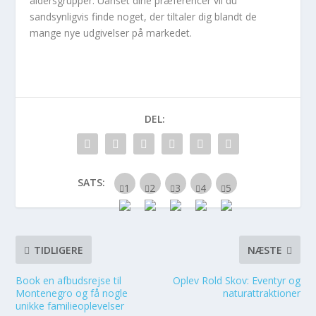
aldersgrupper. Uanset dine præferencer vil du
sandsynligvis finde noget, der tiltaler dig blandt de
mange nye udgivelser på markedet.
DEL:
SATS:
TIDLIGERE
NÆSTE
Book en afbudsrejse til
Oplev Rold Skov: Eventyr og
Montenegro og få nogle
naturattraktioner
unikke familieoplevelser