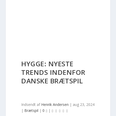
HYGGE: NYESTE
TRENDS INDENFOR
DANSKE BRÆTSPIL
Indsendt af
Henrik Andersen
|
aug 23, 2024
|
Brætspil
|
0
|