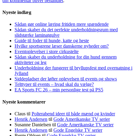
din kommentar bliver behandlet
.
Nyeste indlæg
Sådan gør online læring fritiden mere spændende
Sådan skaber du det perfekte underholdningsrum med
slidstærke laminatgulve
Guide til foder til hunde, katte og heste
Hvilke sportsgrene læser danskerne nyheder om?
Eventoplevelser i store cirkustelte
Sådan skaber du underholdning for din hund gennem
aktiviteter og leg
Underholdning der fungerer til bryllupsfest med overnatning i
Jylland
Siddepladser der løfter oplevelsen til events og shows
Telttyper til events – hvad skal du vælge?
EA Sports FC 26 – min personlige test på PS5
Nyeste kommentarer
Claus
til
Polterabend ideer til både mænd og kvinder
Henrik Andersen
til
Gode Amerikanske TV serier
Susanne Danielsen
til
Gode Amerikanske TV serier
Henrik Andersen
til
Gode Engelske TV serier
Bente Ohlsen
til
Gode Engelske TV serier