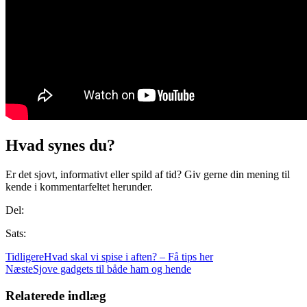
Hvad synes du?
Er det sjovt, informativt eller spild af tid? Giv gerne din mening til
kende i kommentarfeltet herunder.
Del:
Sats:
Tidligere
Hvad skal vi spise i aften? – Få tips her
Næste
Sjove gadgets til både ham og hende
Relaterede indlæg