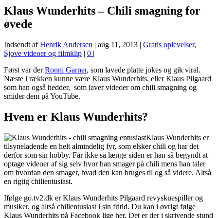
Klaus Wunderhits – Chili smagning for
øvede
Indsendt af
Henrik Andersen
|
aug 11, 2013
|
Gratis oplevelser
,
Sjove videoer og filmklip
|
0
|
Først var der
Ronni Garner
, som lavede platte jokes og gik viral.
Næste i rækken kunne være Klaus Wunderhits, eller Klaus Pilgaard
som han også hedder, som laver videoer om chili smagning og
smider dem på YouTube.
Hvem er Klaus Wunderhits?
Klaus Wunderhits er
tilsyneladende en helt almindelig fyr, som elsker chili og har det
derfor som sin hobby. Får ikke så længe siden er han så begyndt at
optage videoer af sig selv hvor han smager på chili mens han taler
om hvordan den smager, hvad den kan bruges til og så videre. Altså
en rigtig chilientusiast.
Ifølge go.tv2.dk er Klaus Wunderhits Pilgaard revyskuespiller og
musiker, og altså chilientusiast i sin fritid. Du kan i øvrigt følge
Klaus Wunderhits på Facebook lige her. Det er der i skrivende stund