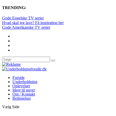
TRENDING:
Gode Engelske TV serier
Hvad skal jeg lave? Få inspiration her
Gode Amerikanske TV serier
Forside
Underholdning
Oplevelser
Ideer til gaver
Om / Kontakt
Betingelser
Vælg Side