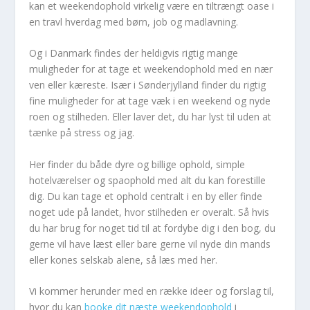
kan et weekendophold virkelig være en tiltrængt oase i
en travl hverdag med børn, job og madlavning.
Og i Danmark findes der heldigvis rigtig mange
muligheder for at tage et weekendophold med en nær
ven eller kæreste. Især i Sønderjylland finder du rigtig
fine muligheder for at tage væk i en weekend og nyde
roen og stilheden. Eller laver det, du har lyst til uden at
tænke på stress og jag.
Her finder du både dyre og billige ophold, simple
hotelværelser og spaophold med alt du kan forestille
dig. Du kan tage et ophold centralt i en by eller finde
noget ude på landet, hvor stilheden er overalt. Så hvis
du har brug for noget tid til at fordybe dig i den bog, du
gerne vil have læst eller bare gerne vil nyde din mands
eller kones selskab alene, så læs med her.
Vi kommer herunder med en række ideer og forslag til,
hvor du kan
booke dit næste weekendophold
i