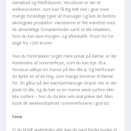
dampbad og friluftsbassin. Herudover er der et
wellnesscenter, som kan få dig helt ned i gear med
mange forskellige typer af massager og kun de bedste,
økologiske produkter. Værelserne er fint indrettet med
de almindelige fornødenheder samt et lille tekøkken,
hvor du kan lave morgen- og aftenkaffe. Priser for tre
dage fra 1200 kroner.
Hvis du foretrækker noget mere privat på Rømø, er der
hundredvis af sommerhuse, som du kan leje. Bl.a.
Novasol udlejer en masse på den lille ø. Og herfra kan
du dyrke en af de ting, som mange kommer til Rømø
for. En gåtur på den kæmpemæssige strand. Her er der
plads til alle, og du kan se en masse wind-surfere eller
kite-surfere – hvis du da ikke selv skal prøve det. Men
book dit weekendophold i sommerhusene i god tid.
Fanø
Er du til lidt anderledes idyl, kan du med fordel booke et