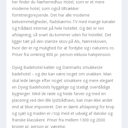
her finder du Nørherredhus Hotel, som er et mere
moderne hotel, som også tiltrækker
forretningsrejsende. Det har alle moderne
bekvemmeligheder, fladskærms-TV med mange kanaler
og trådløst internet på hele hotellet. Og det er ren
afslapning, så snart du kommer uden for hotellet. Det
ligger tæt på den største skov på Als, Nørreskoven,
hvor der er rig mulighed for at fordybe sig i naturens ro.
Priser fra omkring 800 pr. person inklusiv halvpension.
Dyvig Badehotel kalder sig Danmarks smukkeste
badehotel – og der kan være noget om snakken. Man
skal lede længe efter noget smukkere og mere elegant
en Dyvig Badehotels hyggelige og stadigt overdådige
bygninger. Med de røde og hvide farver og med en
placering ved den lille lystbådhavn, kan man ikke andet
end at blive imponeret. Der er dømt afslapning for krop
og sjæl og maden er i top med et udvalg af danske og
franske klassikere. Priser fra mellem 1300 og 2000
kroner pr. person pr. værelse.