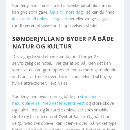
Sønderjylland. Leder du efter weekendophold som du
kan give som gave,
f.eks. til mors dag
, så kan du finde
inspiration til oplevelsesgaver
her eller vælge at give
modtageren et gavekort til oplevelser i stedet.
SØNDERJYLLAND BYDER PÅ BÅDE
NATUR OG KULTUR
Det vigtigste ved et weekendophold for jer 2 er
selvfølgelig det hotel, I vælger at bo på. Men det kan
være, at du kan gøre opholdet endnu mere spændende
ved først at tænke over, hvor i landsdelen, I vil bo, og
hvilke attraktioner, I evt. vil se.
Sønderjylland byder nemlig både på
storslåede
naturoplevelser med vadehavet til vest
og store skove
og dale til øst, og kulturelle oplevelser som smukke
slotte og historiecentret Dybbøl Banke. Og når I har
valgt, hvad I vil opleve, kan I tænke over, på hvilket type
hotel, I vil bo på. Der findes kroophold, hoteller, ø-ferie