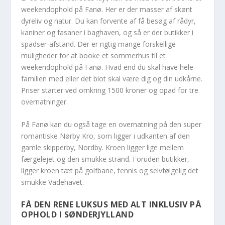
weekendophold på Fanø. Her er der masser af skønt
dyreliv og natur. Du kan forvente af få besøg af rådyr,
kaniner og fasaner i baghaven, og så er der butikker i
spadser-afstand. Der er rigtig mange forskellige
muligheder for at booke et sommerhus til et
weekendophold på Fanø. Hvad end du skal have hele
familien med eller det blot skal være dig og din udkårne.
Priser starter ved omkring 1500 kroner og opad for tre
overnatninger.
På Fanø kan du også tage en overnatning på den super
romantiske Nørby Kro, som ligger i udkanten af den
gamle skipperby, Nordby. Kroen ligger lige mellem
færgelejet og den smukke strand. Foruden butikker,
ligger kroen tæt på golfbane, tennis og selvfølgelig det
smukke Vadehavet.
FÅ DEN RENE LUKSUS MED ALT INKLUSIV PÅ
OPHOLD I SØNDERJYLLAND