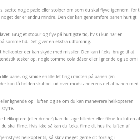
ks. sætte nogle pæle eller stolper om som du skal flyve igennem, for ti
eller noget der er endnu mindre. Den der kan gennemføre banen hurtigt
lavet. Brug et stopur og flyv på hurtigste tid, hvis i kun har en
 på samme tid. Det giver en ekstra udfordring.
t helikopter der kan skyde med missiler. Den kan i f.eks. bruge til at
0 tændstik æsker op, nogle tomme cola dåser eller lignende og se om i
 lille bane, og smide en lille let ting i midten på banen (en
m der kan få bolden skubbet ud over modstanderens del af banen med
eller lignende op i luften og se om du kan manøvrere helikopteren
 styrte.
elikoptere (eller droner) kan du tage billeder eller filme fra luften af
u skal filme. Hvis ikke så kan du f.eks. filme dit hus fra luften af.
ernstyret helikopter til, så skriv meget gerne dit forslag i