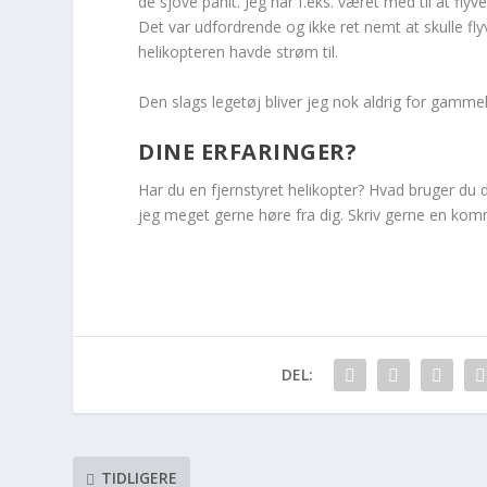
de sjove påhit. Jeg har f.eks. været med til at flyve
Det var udfordrende og ikke ret nemt at skulle fly
helikopteren havde strøm til.
Den slags legetøj bliver jeg nok aldrig for gammel 
DINE ERFARINGER?
Har du en fjernstyret helikopter? Hvad bruger du de
jeg meget gerne høre fra dig. Skriv gerne en ko
DEL:
TIDLIGERE