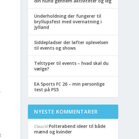
din hund gennem aktiviteter og leg
Underholdning der fungerer til
bryllupsfest med overnatning i
Jylland
Siddepladser der løfter oplevelsen
til events og shows
Telttyper til events – hvad skal du
vælge?
EA Sports FC 26 – min personlige
test på PS5
r
NYESTE KOMMENTARER
Polterabend ideer til både
Claus
til
mænd og kvinder
t