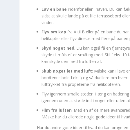
Lav en bane
indenfor eller i haven. Du kan f.e
sidst at skulle lande på et lille terrassebord 
vinder.
Flyv om kap
fra A til B eller på en bane du har 
helikopter eller flyv direkte med flere på banen
Skyd noget ned
. Du kan også få en fjernstyre
skyde til måls efter småting med. Stil f.eks. 1
kan skyde dem ned fra luften af.
Skub noget let med luft
: Måske kan i lave en
bordtennisbold f.eks.) og så duellere om hve
lufttrykket fra propellerne fra helikopteren.
Flyv igennem smalle steder: Hæng en badering 
igennem uden at støde ind i noget eller uden at
Film fra luften
: Med en af de mere avancerede h
Måske har du allerede nogle gode ideer til hvad d
Har du andre gode ideer til hvad du kan bruge en fj