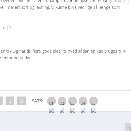
 over en ledning fra en loftlampe, hvor der ikke var ret langt til loftet.
ve i mellem loft og ledning. Vi kunne blive ved lige så længe som
til. 🙂
n til? Og har du flere gode ideer til hvad sådan en kan bruges til vil
mmentar herunder.
SATS: