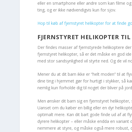
eller en smartphone eller andre som kan filme og 
ting, og er ikke nødvendigvis kun for sjov.
Hop til køb af fjernstyret helikopter for at finde g
FJERNSTYRET HELIKOPTER TI
Der findes masser af fjernstyrede helikoptere der 
fjernstyret helikopter, så er det måske en god ide 
med stor sandsynlighed vil styrte ned. Og de vil n
Mener du at dit barn ikke er “helt moden” til at fl
dine ting i hjemmet gør for hurtigt i stykker, så 
nemlig kun forholde dig til noget der bliver på jor
Men ønsker dit barn sig en fjernstyret helikopter, 
Uanset om du køber en billig eller en dyr helikopte
optimalt mere. Kan dit bart gode finde ud af at fl
dyrere helikopter – eller måske endda en variant
nemmere at styre, og måske også mere robust, da 