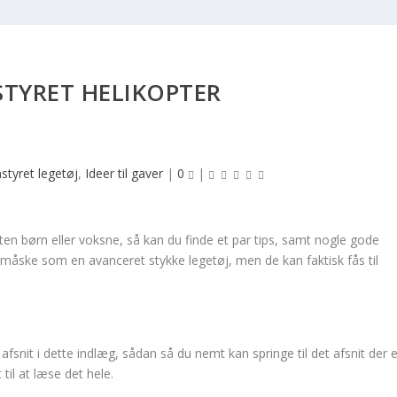
NSTYRET HELIKOPTER
nstyret legetøj
,
Ideer til gaver
|
0
|
enten børn eller voksne, så kan du finde et par tips, samt nogle gode
er måske som en avanceret stykke legetøj, men de kan faktisk fås til
 afsnit i dette indlæg, sådan så du nemt kan springe til det afsnit der 
 til at læse det hele.