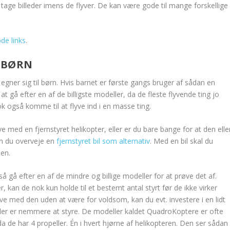
tage billeder imens de flyver. De kan være gode til mange forskellige
ode links
.
L BØRN
egner sig til børn. Hvis barnet er første gangs bruger af sådan en
at gå efter en af de billigste modeller, da de fleste flyvende ting jo
ok også komme til at flyve ind i en masse ting.
yve med en fjernstyret helikopter, eller er du bare bange for at den elle
kan du overveje en
fjernstyret bil som alternativ
. Med en bil skal du
den.
så gå efter en af de mindre og billige modeller for at prøve det af.
r, kan de nok kun holde til et bestemt antal styrt før de ikke virker
yve med den uden at være for voldsom, kan du evt. investere i en lidt
 der er nemmere at styre. De modeller kaldet QuadroKoptere er ofte
de har 4 propeller. Én i hvert hjørne af helikopteren. Den ser sådan