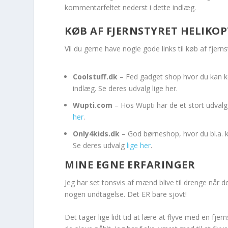
kommentarfeltet nederst i dette indlæg.
KØB AF FJERNSTYRET HELIKO
Vil du gerne have nogle gode links til køb af fjerns
Coolstuff.dk
– Fed gadget shop hvor du kan køb
indlæg. Se deres udvalg lige her.
Wupti.com
– Hos Wupti har de et stort udvalg 
her
.
Only4kids.dk
– God børneshop, hvor du bl.a. ka
Se deres udvalg
lige her
.
MINE EGNE ERFARINGER
Jeg har set tonsvis af mænd blive til drenge når de
nogen undtagelse. Det ER bare sjovt!
Det tager lige lidt tid at lære at flyve med en fje