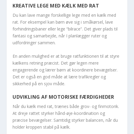
KREATIVE LEGE MED KÆLK MED RAT
Du kan lave mange forskellige lege med en kælk med
rat. For eksempel kan børn øve sig i småkørsel, lave
forhindringsbaner eller lege “bilrace”. Det giver plads til
fantasi og samarbejde, når I planlægger ruter og
udfordringer sammen.
En anden mulighed er at bruge ratfunktionen til at styre
kælkens retning præcist. Det gør legen mere
engagerende og lærer børn at koordinere bevægelser.
Det er også en god måde at lære trafikregler og
sikkerhed på en sjov måde.
UDVIKLING AF MOTORISKE FÆRDIGHEDER
Når du kælk med rat, trænes både grov- og finmotorik.
At dreje rattet styrker hånd-øje-koordination og
præcise bevægelser. Samtidig styrker balancen, når du
holder kroppen stabil på kælk.