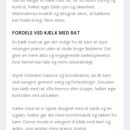
Når du vælger en kælk med rat, får du bedre styring og
kontrol, hvilket øger både sjov og sikkerhed.
Materialernes kvalitet og designet sikrer, at kælkene
kan holde til leg i flere vintre.
FORDELE VED KÆLK MED RAT
En kælk med rat gør det muligt for dit barn at styre
retningen præcist uden at skulle bruge fødderne. Det
giver en mere aktiv og engagerende kælkeoplevelse,
hvor barnet kan føle sig mere selvstændigt.
Styret forbedrer balance og koordination, da dit barn
skal navigere gennem sving og forhindringer. Desuden
kan kælk med rat ofte bremse eller stoppe, hvilket øger
kontrollen ned ad bakker.
Kælke med rat er typisk designet med et sæde og en
ryglæn, hvilket gør det mere komfortabelt og sikkert for
børn. Denne model er velegnet til både små børn og
ældre, som ønsker mere præcis styring.