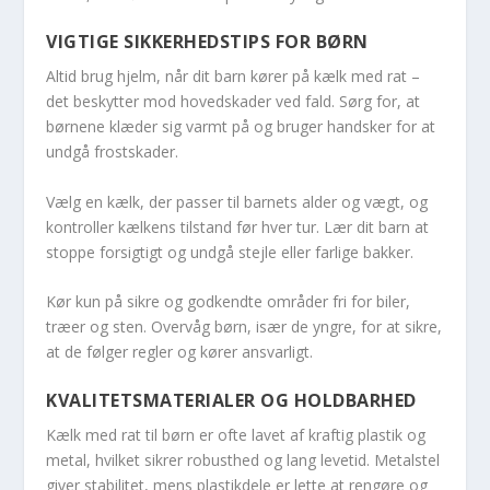
VIGTIGE SIKKERHEDSTIPS FOR BØRN
Altid brug hjelm, når dit barn kører på kælk med rat –
det beskytter mod hovedskader ved fald. Sørg for, at
børnene klæder sig varmt på og bruger handsker for at
undgå frostskader.
Vælg en kælk, der passer til barnets alder og vægt, og
kontroller kælkens tilstand før hver tur. Lær dit barn at
stoppe forsigtigt og undgå stejle eller farlige bakker.
Kør kun på sikre og godkendte områder fri for biler,
træer og sten. Overvåg børn, især de yngre, for at sikre,
at de følger regler og kører ansvarligt.
KVALITETSMATERIALER OG HOLDBARHED
Kælk med rat til børn er ofte lavet af kraftig plastik og
metal, hvilket sikrer robusthed og lang levetid. Metalstel
giver stabilitet, mens plastikdele er lette at rengøre og