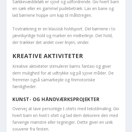
Sækkevæddeløb er sjovt og udfordrende. Giv hvert barn
en sæk eller en gammel pudebetræk. Lav en bane og
lad børnene hoppe om kap til målstregen.
Tovtrækning er en klassisk holdsport. Del børnene i to
jævnbyrdige hold og marker en midterlinje. Det hold,
der trækker det andet over linjen, vinder.
KREATIVE AKTIVITETER
Kreative aktiviteter stimulerer børns fantasi og giver
dem mulighed for at udtrykke sig på sjove måder. De
fremmer også samarbejde og finmotoriske
færdigheder.
KUNST- OG HÅNDVÆRKSPROJEKTER
Overvej at lave personlige t-shirts med tekstilmaling. Giv
hvert barn en hvid t-shirt og lad dem dekorere den med
farverige mønstre eller tegninger. Dette giver en unik
souvenir fra festen.