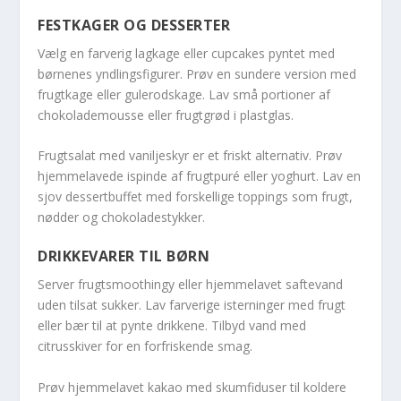
FESTKAGER OG DESSERTER
Vælg en farverig lagkage eller cupcakes pyntet med
børnenes yndlingsfigurer. Prøv en sundere version med
frugtkage eller gulerodskage. Lav små portioner af
chokolademousse eller frugtgrød i plastglas.
Frugtsalat med vaniljeskyr er et friskt alternativ. Prøv
hjemmelavede ispinde af frugtpuré eller yoghurt. Lav en
sjov dessertbuffet med forskellige toppings som frugt,
nødder og chokoladestykker.
DRIKKEVARER TIL BØRN
Server frugtsmoothingy eller hjemmelavet saftevand
uden tilsat sukker. Lav farverige isterninger med frugt
eller bær til at pynte drikkene. Tilbyd vand med
citrusskiver for en forfriskende smag.
Prøv hjemmelavet kakao med skumfiduser til koldere