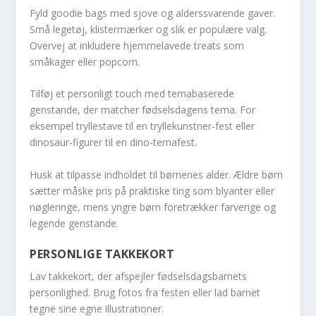
Fyld goodie bags med sjove og alderssvarende gaver.
Små legetøj, klistermærker og slik er populære valg.
Overvej at inkludere hjemmelavede treats som
småkager eller popcorn.
Tilføj et personligt touch med temabaserede
genstande, der matcher fødselsdagens tema. For
eksempel tryllestave til en tryllekunstner-fest eller
dinosaur-figurer til en dino-temafest.
Husk at tilpasse indholdet til børnenes alder. Ældre børn
sætter måske pris på praktiske ting som blyanter eller
nøgleringe, mens yngre børn foretrækker farverige og
legende genstande.
PERSONLIGE TAKKEKORT
Lav takkekort, der afspejler fødselsdagsbarnets
personlighed. Brug fotos fra festen eller lad barnet
tegne sine egne illustrationer.