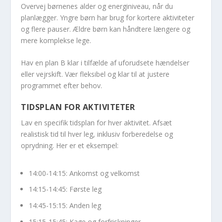
Overvej børnenes alder og energiniveau, når du
planlægger. Yngre børn har brug for kortere aktiviteter
og flere pauser. Ældre børn kan håndtere længere og
mere komplekse lege.
Hav en plan B klar i tilfælde af uforudsete hændelser
eller vejrskift. Vær fleksibel og klar til at justere
programmet efter behov.
TIDSPLAN FOR AKTIVITETER
Lav en specifik tidsplan for hver aktivitet. Afsæt
realistisk tid til hver leg, inklusiv forberedelse og
oprydning. Her er et eksempel:
14:00-14:15: Ankomst og velkomst
14:15-14:45: Første leg
14:45-15:15: Anden leg
15:15-15:45: Kage og forfriskninger