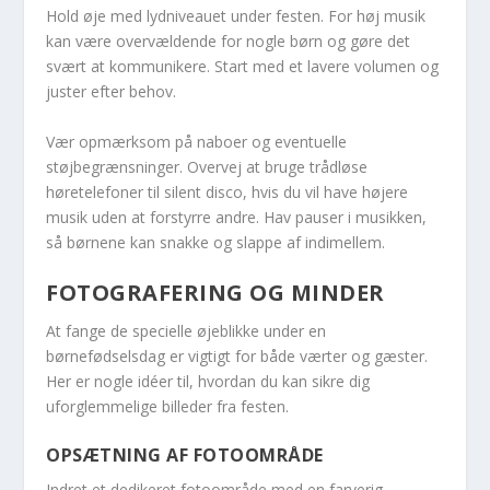
Hold øje med lydniveauet under festen. For høj musik
kan være overvældende for nogle børn og gøre det
svært at kommunikere. Start med et lavere volumen og
juster efter behov.
Vær opmærksom på naboer og eventuelle
støjbegrænsninger. Overvej at bruge trådløse
høretelefoner til silent disco, hvis du vil have højere
musik uden at forstyrre andre. Hav pauser i musikken,
så børnene kan snakke og slappe af indimellem.
FOTOGRAFERING OG MINDER
At fange de specielle øjeblikke under en
børnefødselsdag er vigtigt for både værter og gæster.
Her er nogle idéer til, hvordan du kan sikre dig
uforglemmelige billeder fra festen.
OPSÆTNING AF FOTOOMRÅDE
Indret et dedikeret fotoområde med en farverig