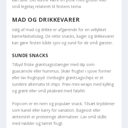
små legetøj relateret til festens tema.
MAD OG DRIKKEVARER
Valg af mad og drikke er afgørende for en vellykket
børnefødselsdag. De rette snacks, kager og drikkevarer
kan gøre festen både sjov og sund for de små gæster.
SUNDE SNACKS
Tilbyd friske grøntsagsstænger med dip som
guacamole eller hummus. Skær frugter i sjove former
eller lav frugtspyd. Ovnbagte grøntsagschips er et
sundere alternativ til chips. Prøv mini-wraps med kylling
og grønt eller små pitabrød med falafel.
Popcorn er en nem og populær snack. Tilsæt krydderier
som kanel eller karry for variation. Bageost eller
ærteristet er proteinrige alternativer. Lav små skåle
med nødder og tørret frugt.