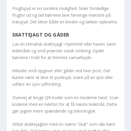
Frugtspyd er en sundere mulighed. Skær forskellige
frugter ud og lad børnene lave farverige mønstre på
træspyd. Det bliver både en kreativ og lækker oplevelse.
SKATTEJAGT OG GÅDER
Lav en tematisk skattejagt i hjemmet eller haven. Gem
ledetråde og små præmier rundt omkring. Opdel
børnene i hold for at fremme samarbejde.
Inkluder små opgaver eller gåder ved hver post. Det
kunne være at løse et puslespil, svare på en quiz eller
udføre en sjov udfordring.
Overvej at bruge QR-koder som en moderne twist. Scan
koderne med en telefon for at få næste ledetråd. Dette
gør jagten mere spændende og teknologisk.
Afslut skattejagten med en større “skat” som alle børn
kan dele. Det kunne være en pose med godter eller