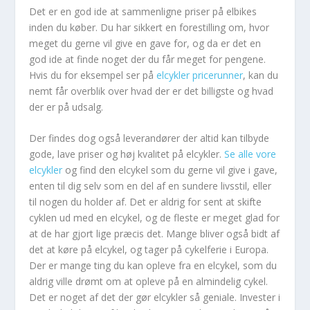
Det er en god ide at sammenligne priser på elbikes
inden du køber. Du har sikkert en forestilling om, hvor
meget du gerne vil give en gave for, og da er det en
god ide at finde noget der du får meget for pengene.
Hvis du for eksempel ser på
elcykler pricerunner
, kan du
nemt får overblik over hvad der er det billigste og hvad
der er på udsalg.
Der findes dog også leverandører der altid kan tilbyde
gode, lave priser og høj kvalitet på elcykler.
Se alle vore
elcykler
og find den elcykel som du gerne vil give i gave,
enten til dig selv som en del af en sundere livsstil, eller
til nogen du holder af. Det er aldrig for sent at skifte
cyklen ud med en elcykel, og de fleste er meget glad for
at de har gjort lige præcis det. Mange bliver også bidt af
det at køre på elcykel, og tager på cykelferie i Europa.
Der er mange ting du kan opleve fra en elcykel, som du
aldrig ville drømt om at opleve på en almindelig cykel.
Det er noget af det der gør elcykler så geniale. Invester i