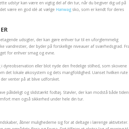
tte udstyr kan være en vigtig del af din tur, når du begiver dig ud på
an det være en god idé at vælge
Hanwag
sko, som er kendt for deres
IER
betagende udsigter, der kan gøre enhver tur til en uforglemmelig
ske vandrestier, der byder på forskellige niveauer af sværhedsgrad. Fr
 noget for enhver smag og evne.
i dyreobservation eller blot nyde den fredelige stilhed, som skovene
 om det lokale økosystem og dets mangfoldighed. Uanset hvilken rute
der venter på at blive udforsket.
ave pålideligt og slidstærkt fodtøj. Støvler, der kan modstå både tiden
omfort men også sikkerhed under hele din tur.
skaber, åbner mulighederne sig for at deltage i lærerige aktiviteter.
en om områdets flora og fauna. Det tilføjer et ekstra lag af mening til