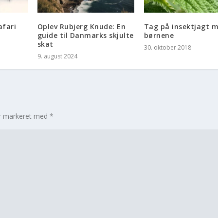
afari
Oplev Rubjerg Knude: En
Tag på insektjagt 
guide til Danmarks skjulte
børnene
skat
30. oktober 2018
9. august 2024
er markeret med
*