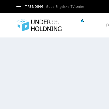
TRENDING:
Gode Engelske TV serier
F