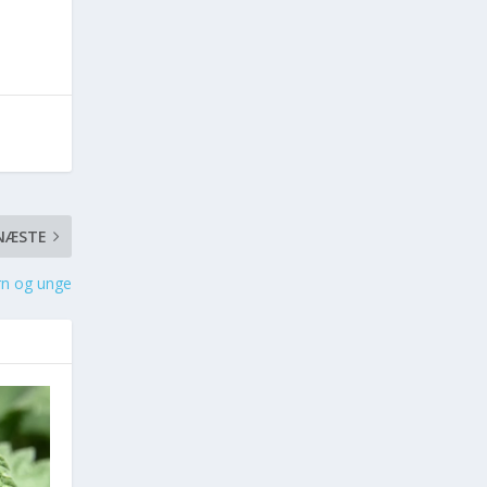
NÆSTE
ørn og unge