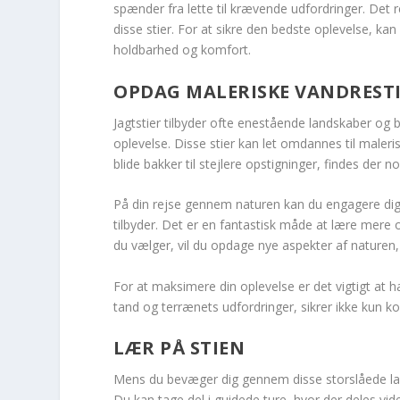
spænder fra lette til krævende udfordringer. Det re
disse stier. For at sikre den bedste oplevelse, k
holdbarhed og komfort.
OPDAG MALERISKE VANDREST
Jagtstier tilbyder ofte enestående landskaber og 
oplevelse. Disse stier kan let omdannes til maleri
blide bakker til stejlere opstigninger, findes der
På din rejse gennem naturen kan du engagere dig 
tilbyder. Det er en fantastisk måde at lære mere
du vælger, vil du opdage nye aspekter af naturen, 
For at maksimere din oplevelse er det vigtigt at h
tand og terrænets udfordringer, sikrer ikke kun k
LÆR PÅ STIEN
Mens du bevæger dig gennem disse storslåede land
Du kan tage del i guidede ture, hvor der deles vid