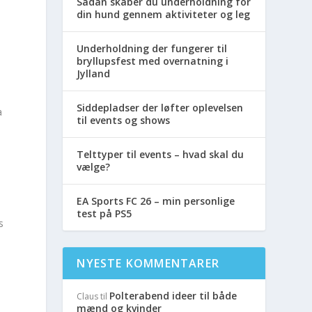
Sådan skaber du underholdning for
din hund gennem aktiviteter og leg
Underholdning der fungerer til
bryllupsfest med overnatning i
Jylland
Siddepladser der løfter oplevelsen
a
til events og shows
Telttyper til events – hvad skal du
vælge?
EA Sports FC 26 – min personlige
test på PS5
s
NYESTE KOMMENTARER
Polterabend ideer til både
Claus
til
mænd og kvinder