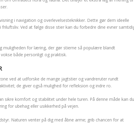
sser.
rvisning i navigation og overlevelsesteknikker. Dette gør dem ideelle
friluftsliv. Ved at følge disse stier kan du forbedre dine evner samtidi
 muligheden for læring, der gør stierne så populære blandt
at vokse både personligt og praktisk.
R
tzone ved at udforske de mange jagtstier og vandreruter rundt
aktivitet; de giver også mulighed for refleksion og indre ro.
 kan sikre komfort og stabilitet under hele turen. På denne måde kan d
ng for ubehag eller usikkerhed på vejen.
 udstyr. Naturen venter på dig med åbne arme; grib chancen for at