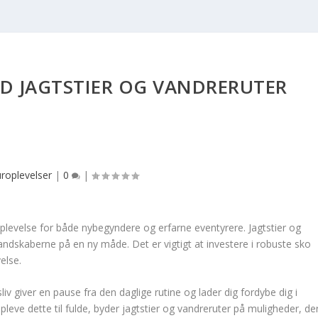
ED JAGTSTIER OG VANDRERUTER
roplevelser
|
0
|
plevelse for både nybegyndere og erfarne eventyrere. Jagtstier og
landskaberne på en ny måde. Det er vigtigt at investere i robuste sko
else.
liv giver en pause fra den daglige rutine og lader dig fordybe dig i
eve dette til fulde, byder jagtstier og vandreruter på muligheder, de