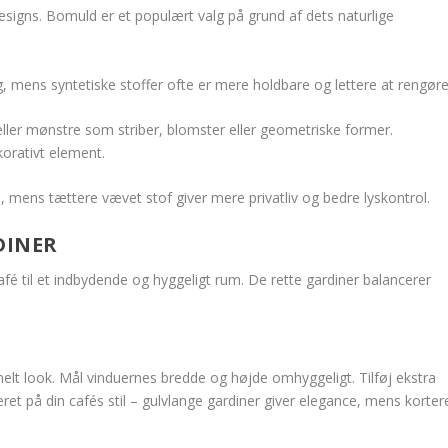
designs. Bomuld er et populært valg på grund af dets naturlige
, mens syntetiske stoffer ofte er mere holdbare og lettere at rengøre
ler mønstre som striber, blomster eller geometriske former.
korativt element.
 mens tættere vævet stof giver mere privatliv og bedre lyskontrol.
DINER
afé til et indbydende og hyggeligt rum. De rette gardiner balancerer
elt look. Mål vinduernes bredde og højde omhyggeligt. Tilføj ekstra
eret på din cafés stil – gulvlange gardiner giver elegance, mens korter