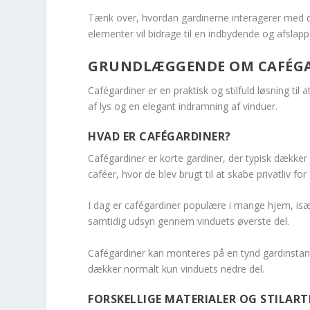
Tænk over, hvordan gardinerne interagerer med 
elementer vil bidrage til en indbydende og afslapp
GRUNDLÆGGENDE OM CAFÉG
Cafégardiner er en praktisk og stilfuld løsning til 
af lys og en elegant indramning af vinduer.
HVAD ER CAFÉGARDINER?
Cafégardiner er korte gardiner, der typisk dækker
caféer, hvor de blev brugt til at skabe privatliv fo
I dag er cafégardiner populære i mange hjem, især i
samtidig udsyn gennem vinduets øverste del.
Cafégardiner kan monteres på en tynd gardinstang
dækker normalt kun vinduets nedre del.
FORSKELLIGE MATERIALER OG STILART