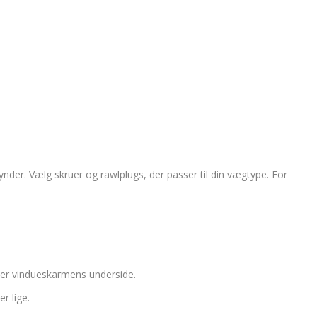
gynder. Vælg skruer og rawlplugs, der passer til din vægtype. For
ler vindueskarmens underside.
r lige.