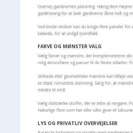
Overvej gardinernes placering. Hæng dem højere en
gardinstang for at lade gardinerne åbne helt og m
Ved brede vinduer kan du bruge flere paneler for a
lukkede, for at undgå lysindfald.
FARVE OG MØNSTER VALG
Vælg farver og mønstre, der komplementerer din ca
rolig atmosfære og passer til de fleste stilarter.
Stribede eller geometriske mønstre kan tilføje 
en blød, romantisk stemning. Sørg for, at mønstret
mindre til små.
Vælg slidstærke stoffer, der er lette at rengøre. P
Naturlige fibre som hør eller silke giver et luksu
LYS OG PRIVATLIV OVERVEJELSER
Balancér lyskontrol og privatliv med gardinernes 