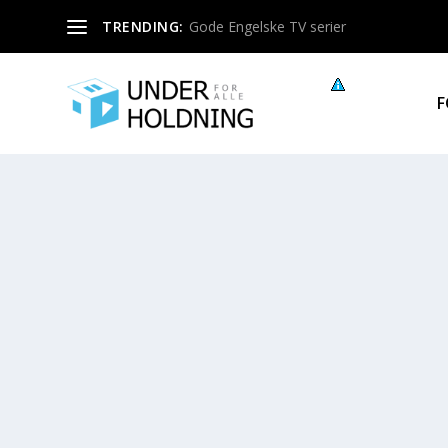
TRENDING:
Gode Engelske TV serier
F