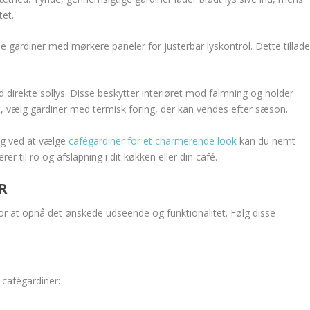
tet.
nde gardiner med mørkere paneler for justerbar lyskontrol. Dette tillade
direkte sollys. Disse beskytter interiøret mod falmning og holder
t, vælg gardiner med termisk foring, der kan vendes efter sæson.
 og ved at vælge
cafégardiner for et charmerende look
kan du nemt
r til ro og afslapning i dit køkken eller din café.
R
or at opnå det ønskede udseende og funktionalitet. Følg disse
 cafégardiner: