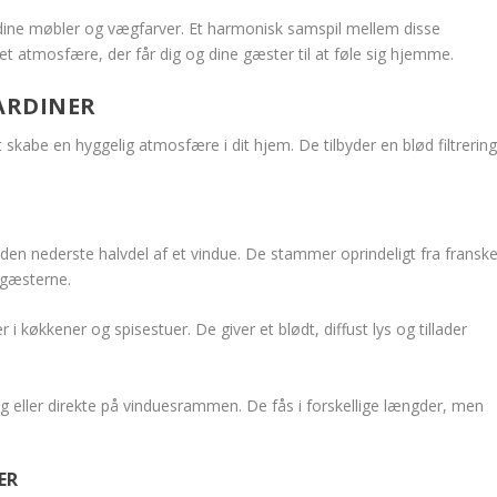
dine møbler og vægfarver. Et harmonisk samspil mellem disse
et atmosfære, der får dig og dine gæster til at føle sig hjemme.
ARDINER
at skabe en hyggelig atmosfære i dit hjem. De tilbyder en blød filtrerin
 den nederste halvdel af et vindue. De stammer oprindeligt fra fransk
r gæsterne.
 køkkener og spisestuer. De giver et blødt, diffust lys og tillader
 eller direkte på vinduesrammen. De fås i forskellige længder, men
ER