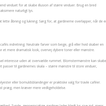
d vinduet for at skabe illusion af større vinduer. Brug en bred
aksimere naturligt lys.
t lette åbning og lukning. Sørg for, at gardinerne overlapper, når de e
fés indretning. Neutrale farver som beige, grå eller hvid skaber en
 For et mere dramatisk look, overvej dybere toner eller mønstre.
visuel interesse uden at overvælde rummet. Blomstermønstre kan skab
 passer til gardinernes skala – større mønstre til store vinduer,
olyester eller bomuldsblandinger er praktiske valg for travle caféer.
riøst præg, men kræver mere vedligeholdelse.
tæthed. Tynde, gennemsigtige gardiner lader blødt lys sive ind, mens