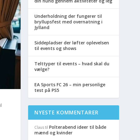
din hund gennem aktiviteter og leg
Underholdning der fungerer til
bryllupsfest med overnatning i
Jylland
Siddepladser der løfter oplevelsen
til events og shows
Telttyper til events – hvad skal du
vælge?
EA Sports FC 26 – min personlige
test på PS5
l
NYESTE KOMMENTARER
Polterabend ideer til både
Claus
til
mænd og kvinder