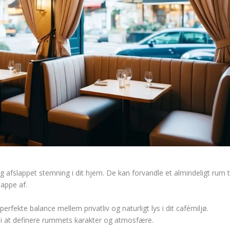
g afslappet stemning i dit hjem. De kan forvandle et almindeligt rum ti
lappe af.
rfekte balance mellem privatliv og naturligt lys i dit cafémiljø.
le i at definere rummets karakter og atmosfære.