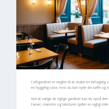
Cafégardiner er nøglen til at skabe en behagelig o
en hyggelig oase, hvor du kan nyde din kaffe og s
Ved at vælge de rigtige gardiner kan du opnå den pe
Farver, mønstre og teksturer spiller en vigtig rol